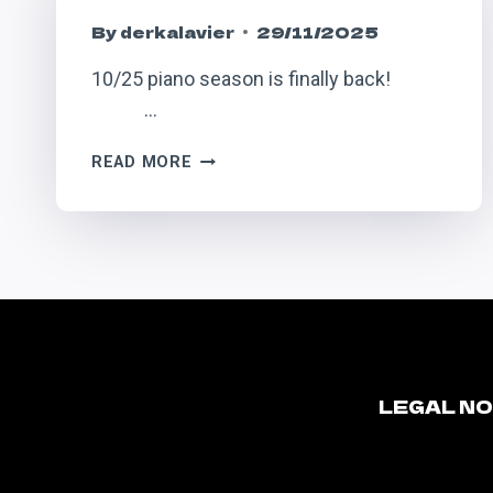
By
derkalavier
29/11/2025
10/25 piano season is finally back! ͏ ‌ ͏ ‌
͏ ‌ ͏ ‌…
READ MORE
LEGAL N