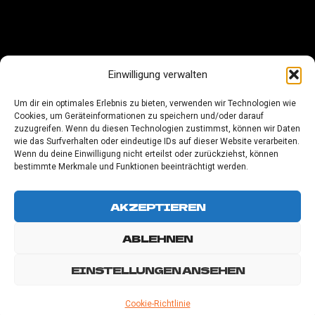
LEGAL NOTICE
Einwilligung verwalten
PRIVACY POLICY
Um dir ein optimales Erlebnis zu bieten, verwenden wir Technologien wie
Cookies, um Geräteinformationen zu speichern und/oder darauf
COOKIE-RICHTLINIE (EU)
zuzugreifen. Wenn du diesen Technologien zustimmst, können wir Daten
wie das Surfverhalten oder eindeutige IDs auf dieser Website verarbeiten.
Wenn du deine Einwilligung nicht erteilst oder zurückziehst, können
bestimmte Merkmale und Funktionen beeinträchtigt werden.
AKZEPTIEREN
ABLEHNEN
EINSTELLUNGEN ANSEHEN
© 2026 Samuel J. Brözel - WordPress Theme
by
Kadence WP
Cookie-Richtlinie